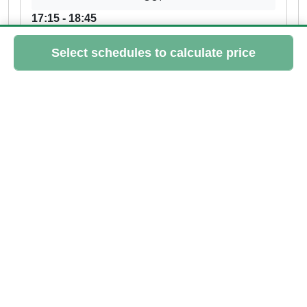
17:15 - 18:45
Aurelie
> 3 spots left
Please log in to book this class
20.0 €