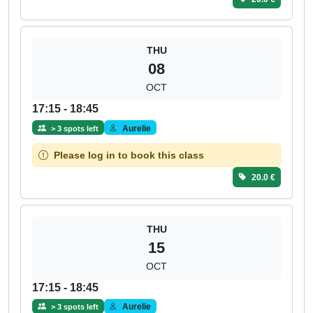
THU
08
OCT
17:15 - 18:45
Aurelie
> 3 spots left
Please log in to book this class
20.0 €
THU
15
OCT
17:15 - 18:45
Aurelie
> 3 spots left